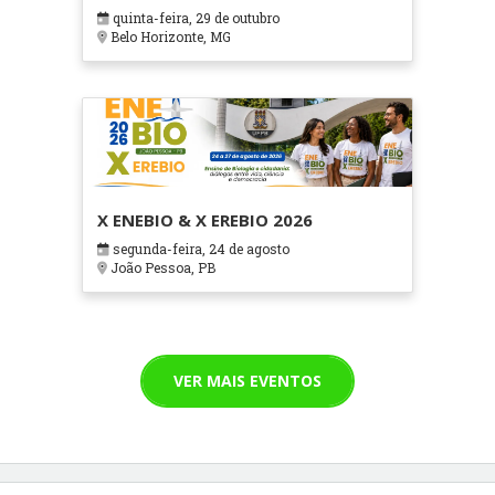
em Contextos Hospitalares e
quinta-feira, 29 de outubro
Cuidados Paliativos - ATOHOSP
Belo Horizonte, MG
X ENEBIO & X EREBIO 2026
segunda-feira, 24 de agosto
João Pessoa, PB
VER MAIS EVENTOS