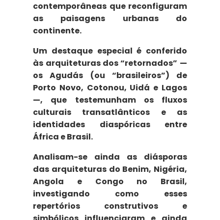
contemporâneas que reconfiguram
as paisagens urbanas do
continente.
Um destaque especial é conferido
às
arquiteturas dos “retornados”
—
os Agudás (ou “brasileiros”) de
Porto Novo, Cotonou, Uidá e Lagos
—, que testemunham os fluxos
culturais transatlânticos e as
identidades diaspóricas entre
África e Brasil.
Analisam-se ainda as
diásporas
das arquiteturas
do Benim, Nigéria,
Angola e Congo no Brasil,
investigando como esses
repertórios construtivos e
simbólicos influenciaram e ainda