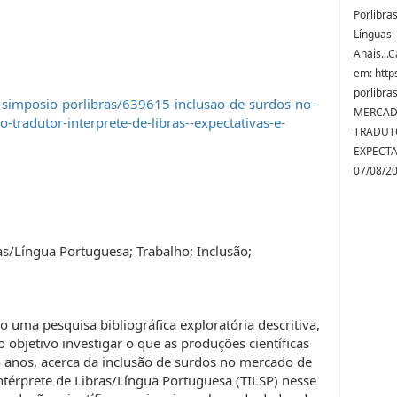
Porlibras
Línguas:
Anais...
em: http
porlibr
simposio-porlibras/639615-inclusao-de-surdos-no-
MERCAD
tradutor-interprete-de-libras--expectativas-e-
TRADUTO
EXPECTA
07/08/2
as/Língua Portuguesa; Trabalho; Inclusão;
o uma pesquisa bibliográfica exploratória descritiva,
 objetivo investigar o que as produções científicas
 anos, acerca da inclusão de surdos no mercado de
ntérprete de Libras/Língua Portuguesa (TILSP) nesse