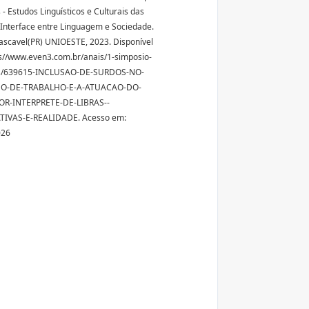
 - Estudos Linguísticos e Culturais das
 Interface entre Linguagem e Sociedade.
Cascavel(PR) UNIOESTE, 2023. Disponível
s//www.even3.com.br/anais/1-simposio-
as/639615-INCLUSAO-DE-SURDOS-NO-
O-DE-TRABALHO-E-A-ATUACAO-DO-
R-INTERPRETE-DE-LIBRAS--
TIVAS-E-REALIDADE. Acesso em:
026