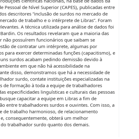
roduções científicas nacionais, na base de dados da
 Pessoal de Nível Superior (CAPES), publicadas entre
dos descritores “inclusão de surdos no mercado de
mercado de trabalho e o intérprete de Libras”. Foram
levantes. A técnica utilizada para análise de dados foi
Bardin. Os resultados revelaram que a maioria das
r não possuírem funcionários que saibam se
stão de contratar um intérprete, algumas por
s para exercer determinadas funções (capacitismo), e
lguns surdos acabam pedindo demissão devido à
mbiente em que não há acessibilidade na
ante disso, demonstramos que há a necessidade de
hador surdo, contate instituições especializadas na
s de formação à toda a equipe de trabalhadores
das especificidades linguísticas e culturais das pessoas
busque capacitar a equipe em Libras a fim de
ão entre trabalhadores surdos e ouvintes. Com isso, a
 de trabalho harmonioso, de relacionamento
vo e, consequentemente, obterá um melhor
do trabalhador surdo quanto dos demais.