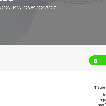
6/2023
- ISBN: 978-85-5722-792-7
Tr
Título
1º Si
Lingu
inter