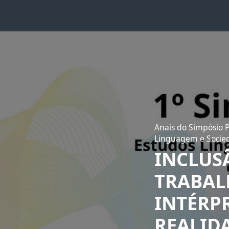
Anais do Simpósio Po
Linguagem e Socie
INCLUS
TRABAL
INTÉRPR
REALID