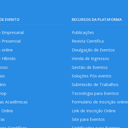
 DE EVENTO
RECURSOS DA PLATAFORMA
 Empresarial
Publicações
 Presencial
Revista Científica
 online
Divulgação de Eventos
 Híbrido
Venda de Ingressos
esso
Gestão de Eventos
sio
Soluções Pós-evento
rio
Submissão de Trabalhos
hop
Tecnologia para Eventos
das Acadêmicas
Formulário de Inscrição online
 Online
Link de Inscrição Online
ras
Site para Eventos
ros Científicos
Certificados para Eventos