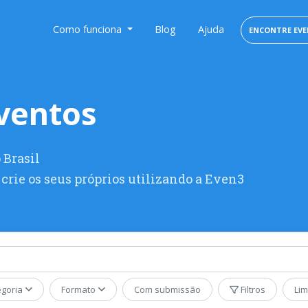
Como funciona
Blog
Ajuda
ENCONTRE EV
ventos
 Brasil
crie os seus próprios utilizando a Even3
egoria
Formato
Com submissão
Filtros
Li