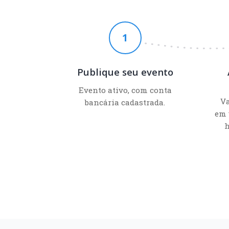
1
Publique seu evento
Evento ativo, com conta
V
bancária cadastrada.
em 
h