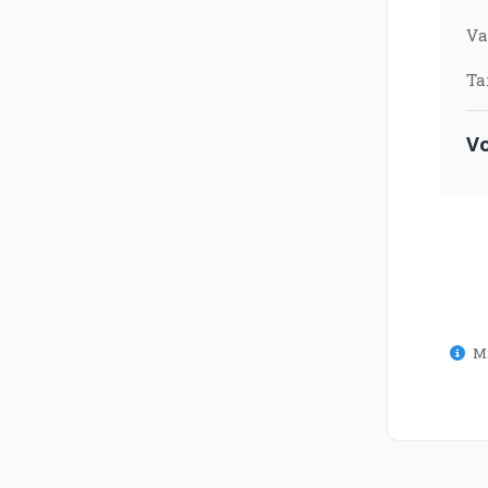
Va
Ta
Vo
Mí