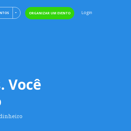
Login
TOGGLE DROPDOWN
ENTOS
ORGANIZAR UM EVENTO
. Você
o
 dinheiro