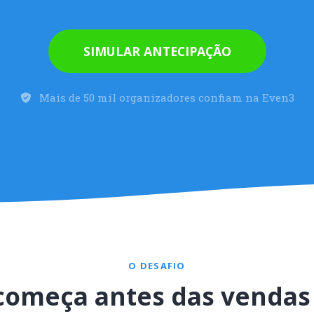
SIMULAR ANTECIPAÇÃO
Mais de 50 mil organizadores confiam na Even3
O DESAFIO
começa antes das venda