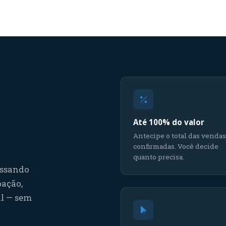
Até 100% do valor
Antecipe o total das vendas
confirmadas. Você decide
quanto precisa.
essando
pação,
il — sem