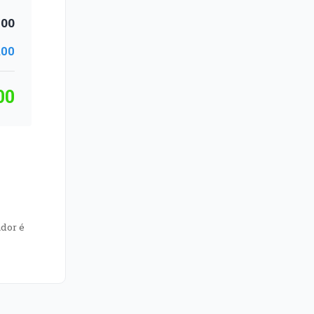
,00
,00
00
dor é