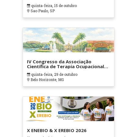
quinta-feira, 15 de outubro
Sao Paulo, SP
IV Congresso da Associação
Científica de Terapia Ocupacional
em Contextos Hospitalares e
quinta-feira, 29 de outubro
Cuidados Paliativos - ATOHOSP
Belo Horizonte, MG
X ENEBIO & X EREBIO 2026