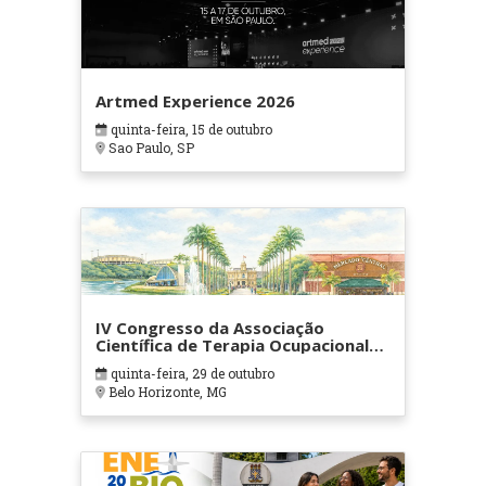
Artmed Experience 2026
quinta-feira, 15 de outubro
Sao Paulo, SP
IV Congresso da Associação
Científica de Terapia Ocupacional
em Contextos Hospitalares e
quinta-feira, 29 de outubro
Cuidados Paliativos - ATOHOSP
Belo Horizonte, MG