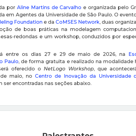
ada por
Aline Martins de Carvalho
e organizada pelo G
 em Agentes da Universidade de São Paulo. O evento
ling Foundation
e da
CoMSES Network
, duas organiz
oção de boas práticas na modelagem computacion
, mesas-redondas e um workshop, conduzidos por especi
á entre os dias 27 e 29 de maio de 2026, na
Es
o Paulo
, de forma gratuita e realizado na modalidade
será oferecido o
NetLogo Workshop
, que acontece
6 de maio, no
Centro de Inovação da Universidade 
ser encontradas nas seções abaixo.
Palestrantes