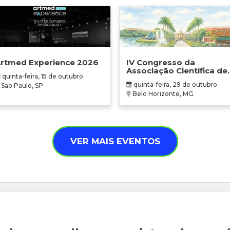
rtmed Experience 2026
IV Congresso da
Associação Científica de
quinta-feira, 15 de outubro
Terapia Ocupacional em
quinta-feira, 29 de outubro
Sao Paulo, SP
Contextos Hospitalares 
Belo Horizonte, MG
Cuidados Paliativos -
ATOHOSP
VER MAIS EVENTOS