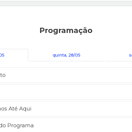
Programação
/05
quinta, 28/05
s
to
s Até Aqui
 do Programa