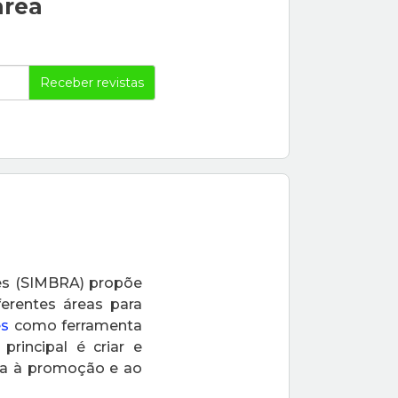
área
Receber revistas
tes (SIMBRA) propõe
erentes áreas para
es
como ferramenta
 principal é criar e
ada à promoção e ao