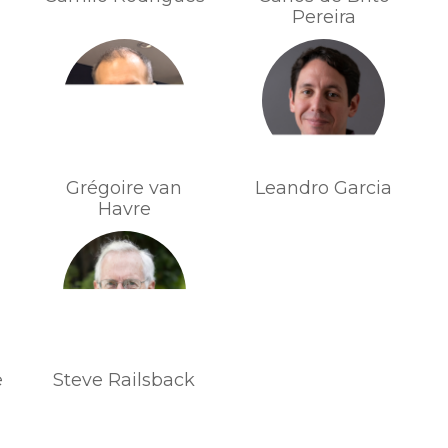
Pereira
Grégoire van
Leandro Garcia
Havre
e
Steve Railsback