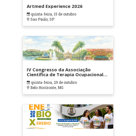
Artmed Experience 2026
quinta-feira, 15 de outubro
Sao Paulo, SP
IV Congresso da Associação
Científica de Terapia Ocupacional
em Contextos Hospitalares e
quinta-feira, 29 de outubro
Cuidados Paliativos - ATOHOSP
Belo Horizonte, MG