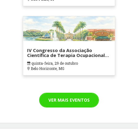
IV Congresso da Associação
Científica de Terapia Ocupacional
em Contextos Hospitalares e
quinta-feira, 29 de outubro
Cuidados Paliativos - ATOHOSP
Belo Horizonte, MG
VER MAIS EVENTOS