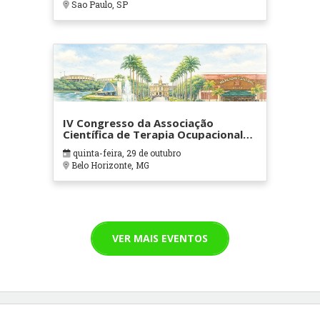
Sao Paulo, SP
IV Congresso da Associação
Científica de Terapia Ocupacional
em Contextos Hospitalares e
quinta-feira, 29 de outubro
Cuidados Paliativos - ATOHOSP
Belo Horizonte, MG
VER MAIS EVENTOS