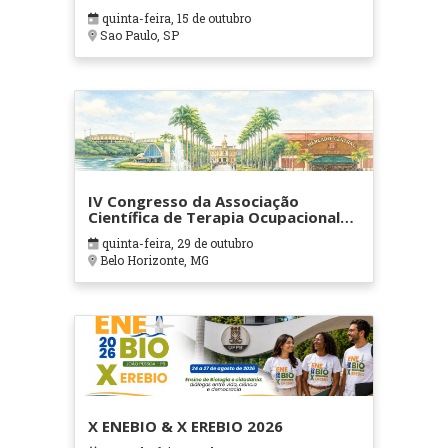
quinta-feira, 15 de outubro
Sao Paulo, SP
IV Congresso da Associação
Científica de Terapia Ocupacional
em Contextos Hospitalares e
quinta-feira, 29 de outubro
Cuidados Paliativos - ATOHOSP
Belo Horizonte, MG
X ENEBIO & X EREBIO 2026