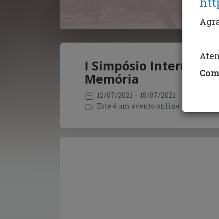
htt
Agra
Ate
I Simpósio Internacio
Com
Memória
12/07/2021
– 15/07/2021
Este é um evento online