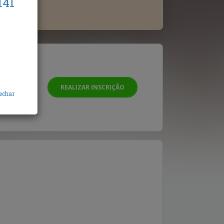
141
ia e
REALIZAR INSCRIÇÃO
echar