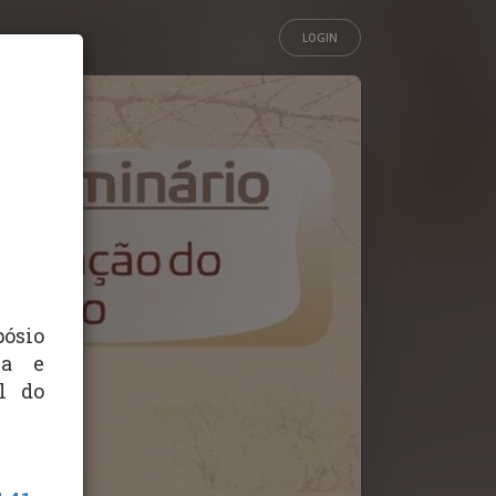
LOGIN
ósio
ia e
l do