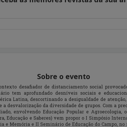
Sobre o evento
ntexto desafiador de distanciamento social provocad
ário tem aprofundado desníveis sociais e educacion
rica Latina, descortinando a desigualdade de atenção, 
 a desvalorização da diversidade de grupos. Com a pre
ado, envolvendo Educação Popular e Agroecologia, o
rra, Educação e Saberes) vem propor o I Simpósio Inter
gia e Memória e II Seminário de Educação do Campo, no 