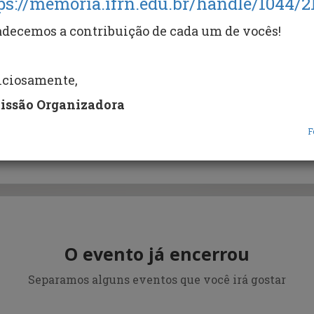
ps://memoria.ifrn.edu.br/handle/1044/2
decemos a contribuição de cada um de vocês!
nciosamente,
nal de Educação Popular, Agroecolog
issão Organizadora
F
O evento já encerrou
Separamos alguns eventos que você irá gostar