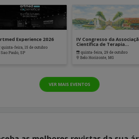
rtmed Experience 2026
IV Congresso da Associaç
Científica de Terapia
quinta-feira, 15 de outubro
Ocupacional em Contexto
quinta-feira, 29 de outubro
Sao Paulo, SP
Hospitalares e Cuidados
Belo Horizonte, MG
Paliativos - ATOHOSP
VER MAIS EVENTOS
ceba as melhores revistas da sua á