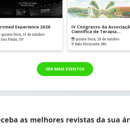
rtmed Experience 2026
IV Congresso da Associaç
Científica de Terapia
quinta-feira, 15 de outubro
Ocupacional em Contexto
quinta-feira, 29 de outubro
Sao Paulo, SP
Hospitalares e Cuidados
Belo Horizonte, MG
Paliativos - ATOHOSP
VER MAIS EVENTOS
ceba as melhores revistas da sua á