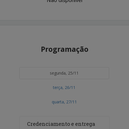
online observando-se os prazos
estabelecidos para cada modalidade de
inscrição. Atenção: a inscrição somente
estará efetivada após o pagamento da taxa
referente à categoria escolhida.
O pagamento poderá ser realizado na
Programação
Secretaria Geral da Faculdade Evolução e
com as secretarias locais.
O participante
deverá imprimir duas vias do cartão de
inscrição, uma ficará no local de pagamento
segunda, 25/11
e outra será o comprovante de pagamento.
terça, 26/11
Política de devolução da taxa de inscrição
quarta, 27/11
A inscrição é pessoal e intransferível, não
havendo ressarcimento.
Credenciamento e entrega