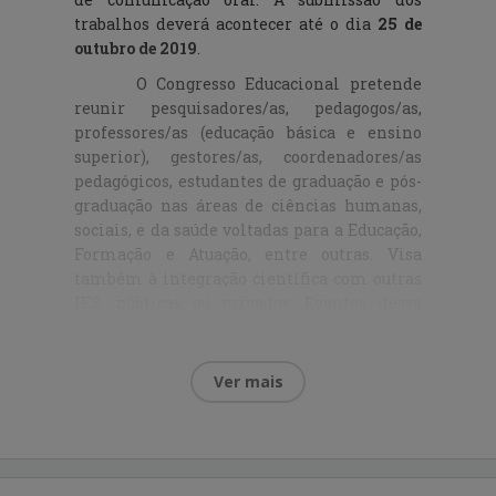
trabalhos deverá acontecer até o dia
25 de
outubro de 2019
.
O Congresso Educacional pretende
reunir pesquisadores/as, pedagogos/as,
professores/as (educação básica e ensino
superior), gestores/as, coordenadores/as
pedagógicos, estudantes de graduação e pós-
graduação nas áreas de ciências humanas,
sociais, e da saúde voltadas para a Educação,
Formação e Atuação, entre outras. Visa
também à integração científica com outras
IES, públicas ou privadas. Eventos dessa
natureza são imprescindíveis, pois,
possibilitam o crescimento do interesse
pela tríade “ensino – pesquisa – extensão”
Ver mais
(BRASIL, 1996) que embasa o Ensino
Superior em nosso país, bem como pela
docência e pós-graduação.