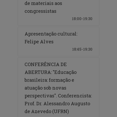
Credenciamento
de materiais aos
congressistas
O credenciamento só será efetuado com a
apresentação de uma via do cartão de
18:00-19:30
inscrição, que também é o comprovante de
pagamento. Não será permitido o
Apresentação cultural:
credenciamento por terceiros.
Felipe Alves
A entrega do material do evento será
18:45-19:30
realizado apenas ao participante presente e
com inscrição concluída.
CONFERÊNCIA DE
ABERTURA: "Educação
Certificados
brasileira: formação e
O credenciamento e assinatura nas listas de
atuação sob novas
presença das atividades serão obrigatórios
perspectivas". Conferencista:
para a emissão dos certificados.
Prof. Dr. Alessandro Augusto
ATENÇÃO: *A palavra "Grátis" nas categorias
de Azevedo (UFRN)
apresentadas aqui na plataforma de