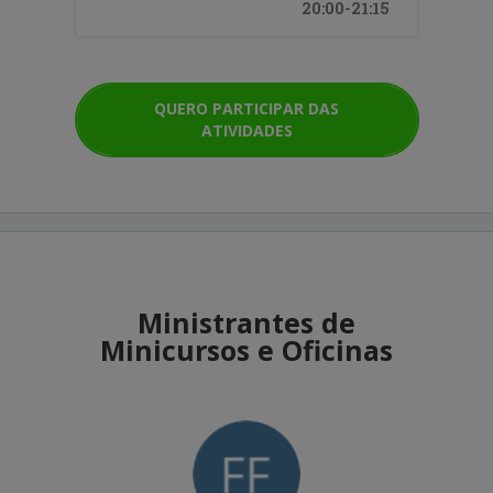
inscrição, não quer dizer gratuidade no
20:00-21:15
evento, ela apenas demonstra a isenção de
taxas neste mecanismo online para o
participante.
QUERO PARTICIPAR DAS
Aviso importante: Após a emissão, os
ATIVIDADES
certificados ficarão disponíveis no site por 6
meses, após esse período não será mais
possível ter acesso ou baixá-los.
Ministrantes de
Minicursos e Oficinas