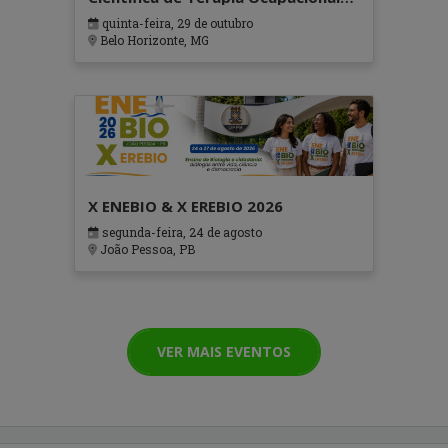
em Contextos Hospitalares e
quinta-feira, 29 de outubro
Cuidados Paliativos - ATOHOSP
Belo Horizonte, MG
X ENEBIO & X EREBIO 2026
segunda-feira, 24 de agosto
João Pessoa, PB
VER MAIS EVENTOS