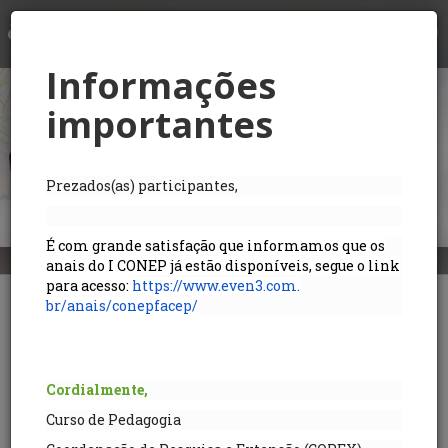
LOGIN
Informações
importantes
Prezados(as) participantes,
É com grande satisfação que informamos que os
anais do I CONEP já estão disponíveis, segue o link
para acesso:
https://www.even3.com.
br/anais/conepfacep/
I CONGRESSO
EDUCACIONAL POTIGUAR -
CONEP
Cordialmente,
19/09/2019
– 30/11/2019
- 00:00 GMT-3
Curso de Pedagogia
Este é um evento online