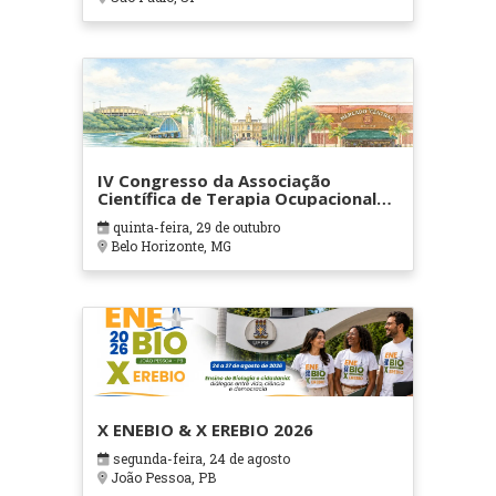
IV Congresso da Associação
Científica de Terapia Ocupacional
em Contextos Hospitalares e
quinta-feira, 29 de outubro
Cuidados Paliativos - ATOHOSP
Belo Horizonte, MG
X ENEBIO & X EREBIO 2026
segunda-feira, 24 de agosto
João Pessoa, PB