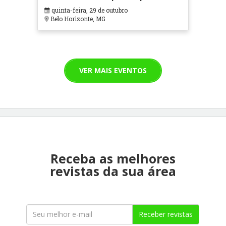
em Contextos Hospitalares e
quinta-feira, 29 de outubro
Cuidados Paliativos - ATOHOSP
Belo Horizonte, MG
VER MAIS EVENTOS
Receba as melhores
revistas da sua área
Receber revistas