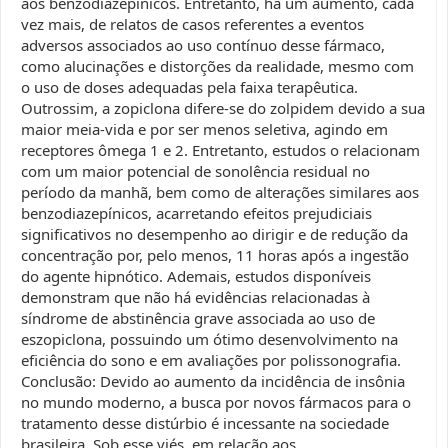
aos benzodiazepínicos. Entretanto, há um aumento, cada
vez mais, de relatos de casos referentes a eventos
adversos associados ao uso contínuo desse fármaco,
como alucinações e distorções da realidade, mesmo com
o uso de doses adequadas pela faixa terapêutica.
Outrossim, a zopiclona difere-se do zolpidem devido a sua
maior meia-vida e por ser menos seletiva, agindo em
receptores ômega 1 e 2. Entretanto, estudos o relacionam
com um maior potencial de sonolência residual no
período da manhã, bem como de alterações similares aos
benzodiazepínicos, acarretando efeitos prejudiciais
significativos no desempenho ao dirigir e de redução da
concentração por, pelo menos, 11 horas após a ingestão
do agente hipnótico. Ademais, estudos disponíveis
demonstram que não há evidências relacionadas à
síndrome de abstinência grave associada ao uso de
eszopiclona, possuindo um ótimo desenvolvimento na
eficiência do sono e em avaliações por polissonografia.
Conclusão: Devido ao aumento da incidência de insônia
no mundo moderno, a busca por novos fármacos para o
tratamento desse distúrbio é incessante na sociedade
brasileira. Sob esse viés, em relação aos