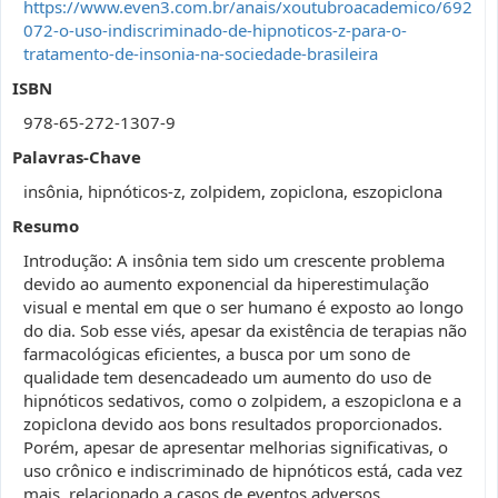
https://www.even3.com.br/anais/xoutubroacademico/692
072-o-uso-indiscriminado-de-hipnoticos-z-para-o-
tratamento-de-insonia-na-sociedade-brasileira
ISBN
978-65-272-1307-9
Palavras-Chave
insônia, hipnóticos-z, zolpidem, zopiclona, eszopiclona
Resumo
Introdução: A insônia tem sido um crescente problema
devido ao aumento exponencial da hiperestimulação
visual e mental em que o ser humano é exposto ao longo
do dia. Sob esse viés, apesar da existência de terapias não
farmacológicas eficientes, a busca por um sono de
qualidade tem desencadeado um aumento do uso de
hipnóticos sedativos, como o zolpidem, a eszopiclona e a
zopiclona devido aos bons resultados proporcionados.
Porém, apesar de apresentar melhorias significativas, o
uso crônico e indiscriminado de hipnóticos está, cada vez
mais, relacionado a casos de eventos adversos