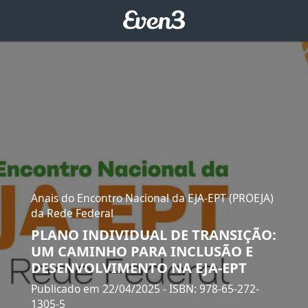
Anais do Encontro Nacional da EJA-EPT (PROEJA)
da Rede Federal
PLANO INDIVIDUAL DE TRANSIÇÃO:
UM CAMINHO PARA INCLUSÃO E
DESENVOLVIMENTO NA EJA-EPT
Publicado em 22/04/2025
- ISBN: 978-65-272-
1305-5