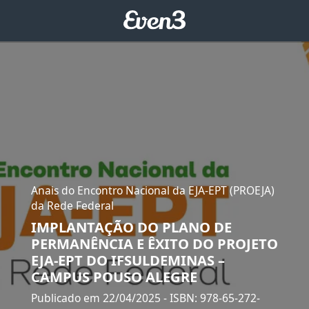
Anais do Encontro Nacional da EJA-EPT (PROEJA)
da Rede Federal
IMPLANTAÇÃO DO PLANO DE
PERMANÊNCIA E ÊXITO DO PROJETO
EJA-EPT DO IFSULDEMINAS –
CAMPUS POUSO ALEGRE
Publicado em 22/04/2025
- ISBN: 978-65-272-