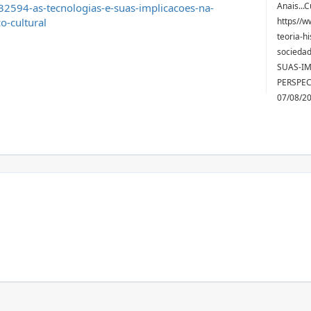
Anais...
2594-as-tecnologias-e-suas-implicacoes-na-
o-cultural
https//w
teoria-hi
socieda
SUAS-I
PERSPEC
07/08/2