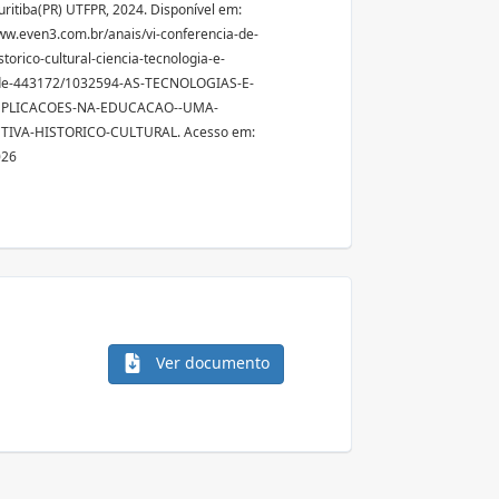
Curitiba(PR) UTFPR, 2024. Disponível em:
ww.even3.com.br/anais/vi-conferencia-de-
storico-cultural-ciencia-tecnologia-e-
de-443172/1032594-AS-TECNOLOGIAS-E-
MPLICACOES-NA-EDUCACAO--UMA-
TIVA-HISTORICO-CULTURAL. Acesso em:
026
Ver documento