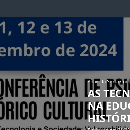
Anais da Sexta Conf
AS TEC
NA EDU
HISTÓR