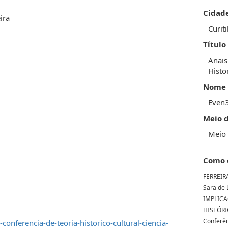
Cidad
ira
Curit
Título
Anais
Histo
Nome 
Even
Meio 
Meio 
Como 
FERREIRA
Sara de
IMPLICA
HISTÓRIC
Conferên
onferencia-de-teoria-historico-cultural-ciencia-