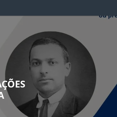
AÇÕES
A