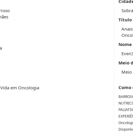
Cidad
rroso
Sobra
hães
Título
Anais
Onco
Nome 
ra
Even
Meio 
Meio 
Como 
e Vida em Oncologia
BARROSO,
NUTRICI
PALIATI
EXPERIÊN
Oncologi
Disponív