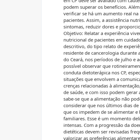
em CP deve ser avaliado com caute
podem superar os benefícios. Além 
verificar se há um aumento real na
pacientes. Assim, a assistência nut
sintomas, reduzir dores e proporc
Objetivo: Relatar a experiência vi
nutricional de pacientes em cuidad
descritivo, do tipo relato de exper
residente de cancerologia durante 
do Ceará, nos períodos de julho e a
possível observar que rotineiramen
conduta dietoterápica nos CP, esp
situações que envolvem a comunica
crenças relacionadas à alimentação,
de saúde, e com isso podem gerar a
sabe-se que a alimentação não pod
considerar que nos últimos dias de
que os impedem de se alimentar e 
familiares. Esse é um momento del
intensas. Com a progressão da doen
dietéticas devem ser revisadas fre
valorizar as preferências alimenta