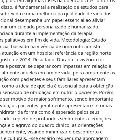
la, pois, em algumas fases da doença os desconfortos
disso, é fundamental a realização de estudos para
 sobrevida e uma melhoria na qualidade de vida dos
ricional desempenha um papel essencial ao aliviar
ionar um cuidado personalizado e humanizado.
venciada durante a implementação da terapia
os paliativos em fim de vida. Metodologia: Estudo
iência, baseado na vivência de uma nutricionista
a atuação em um hospital referência da região norte
gosto de 2024. Resultado: Durante a vivência foi
te é possível se deparar com impasses em relação à
ecialmente aqueles em fim de vida, pois comumente as
ção com pacientes e seus familiares apresentam
 como a ideia de que ela é essencial para a obtenção
 sensação de obrigação em nutrir o paciente. Porém,
e ser motivo de maior sofrimento, sendo importante
 vida, os pacientes geralmente apresentam sintomas
hidratar da forma como é esperado pelos seus
icado, repleto de profundos sentimentos e emoções
ça e o agravo do quadro clínico, as orientações
quentemente, visando minimizar o desconforto e
res e culturais. Esse cenário requer uma abordagem