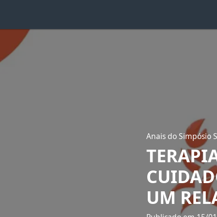
Anais do Simpósio 
TERAPI
CUIDADO
UM REL