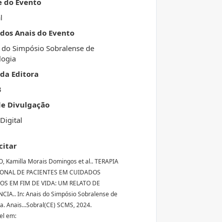
e do Evento
l
 dos Anais do Evento
 do Simpósio Sobralense de
logia
da Editora
3
de Divulgação
Digital
citar
 Kamilla Morais Domingos et al.. TERAPIA
ONAL DE PACIENTES EM CUIDADOS
VOS EM FIM DE VIDA: UM RELATO DE
CIA.. In: Anais do Simpósio Sobralense de
a. Anais...Sobral(CE) SCMS, 2024.
el em: