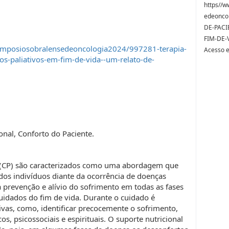
https//w
edeonco
DE-PACI
FIM-DE-
imposiosobralensedeoncologia2024/997281-terapia-
Acesso 
os-paliativos-em-fim-de-vida--um-relato-de-
ional, Conforto do Paciente.
s (CP) são caracterizados como uma abordagem que
dos indivíduos diante da ocorrência de doenças
 prevenção e alívio do sofrimento em todas as fases
uidados do fim de vida. Durante o cuidado é
ivas, como, identificar precocemente o sofrimento,
cos, psicossociais e espirituais. O suporte nutricional