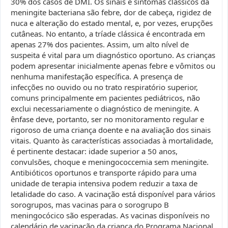
30% dos casos de DMI. Os sinais e sintomas clássicos da
meningite bacteriana são febre, dor de cabeça, rigidez de
nuca e alteração do estado mental, e, por vezes, erupções
cutâneas. No entanto, a tríade clássica é encontrada em
apenas 27% dos pacientes. Assim, um alto nível de
suspeita é vital para um diagnóstico oportuno. As crianças
podem apresentar inicialmente apenas febre e vômitos ou
nenhuma manifestação específica. A presença de
infecções no ouvido ou no trato respiratório superior,
comuns principalmente em pacientes pediátricos, não
exclui necessariamente o diagnóstico de meningite. A
ênfase deve, portanto, ser no monitoramento regular e
rigoroso de uma criança doente e na avaliação dos sinais
vitais. Quanto às características associadas à mortalidade,
é pertinente destacar: idade superior a 50 anos,
convulsões, choque e meningococcemia sem meningite.
Antibióticos oportunos e transporte rápido para uma
unidade de terapia intensiva podem reduzir a taxa de
letalidade do caso. A vacinação está disponível para vários
sorogrupos, mas vacinas para o sorogrupo B
meningocócico são esperadas. As vacinas disponíveis no
calendário de vacinação da criança do Programa Nacional