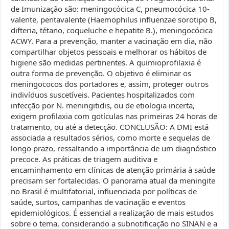
de Imunização são: meningocócica C, pneumocócica 10-
valente, pentavalente (Haemophilus influenzae sorotipo B,
difteria, tétano, coqueluche e hepatite B.), meningocócica
ACWY. Para a prevenção, manter a vacinação em dia, não
compartilhar objetos pessoais e melhorar os hábitos de
higiene são medidas pertinentes. A quimioprofilaxia é
outra forma de prevenção. O objetivo é eliminar os
meningococos dos portadores e, assim, proteger outros
indivíduos suscetíveis. Pacientes hospitalizados com
infecção por N. meningitidis, ou de etiologia incerta,
exigem profilaxia com gotículas nas primeiras 24 horas de
tratamento, ou até a detecção. CONCLUSÃO: A DMI está
associada a resultados sérios, como morte e sequelas de
longo prazo, ressaltando a importância de um diagnóstico
precoce. As práticas de triagem auditiva e
encaminhamento em clínicas de atenção primária à saúde
precisam ser fortalecidas. O panorama atual da meningite
no Brasil é multifatorial, influenciada por políticas de
saúde, surtos, campanhas de vacinação e eventos
epidemiológicos. É essencial a realização de mais estudos
sobre o tema, considerando a subnotificação no SINAN e a