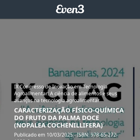
IX Congresso de Inovação em Tecnologia
Agroalimentar: A ciência de alimentos e seus
avanços na tecnologia agroalimentar
CARACTERIZAÇÃO FÍSICO-QUÍMICA
DO FRUTO DA PALMA DOCE
(NOPALEA COCHENILLIFERA)
Publicado em 10/03/2025
- ISBN: 978-65-272-