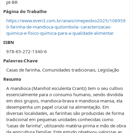
pt-BR
Página do Trabalho
https://www.even3.com.br/anais/imepexbio2025/108959
0-farinha-de-mandioca-quilombola--caracterizacao-
quimica-e-fisico-quimica-para-a-qualidade-alimentar
ISBN
978-65-272-1340-6
Palavras-Chave
Casas de farinha, Comunidades tradicionais, Legislação
Resumo
A mandioca (Manihot esculenta Crantz) tem o seu cultivo
essencialmente para o consumo humano, sendo dividida
em dois grupos, mandioca-brava e mandioca-mansa, ela
desempenha um papel crucial na alimentação. Em
diversas localidades, as farinhas são produzidas de forma
tradicional em pequenas unidades conhecidas como
“casas de farinha”, utilizando matéria-prima e mão de obra
da agricultura familiar. Este estudo objetivou valorizar as