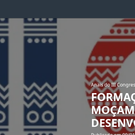
Anais do III Congre
FORMAÇ
MOÇAMB
DESENV