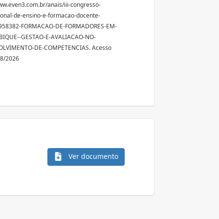
ww.even3.com.br/anais/iii-congresso-
ional-de-ensino-e-formacao-docente-
/958382-FORMACAO-DE-FORMADORES-EM-
IQUE--GESTAO-E-AVALIACAO-NO-
OLVIMENTO-DE-COMPETENCIAS. Acesso
08/2026
Ver documento