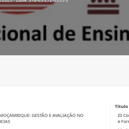
1/2025
- ISBN: 978-65-272-0935-5
Título
OÇAMBIQUE: GESTÃO E AVALIAÇÃO NO
III C
CIAS
e Fo