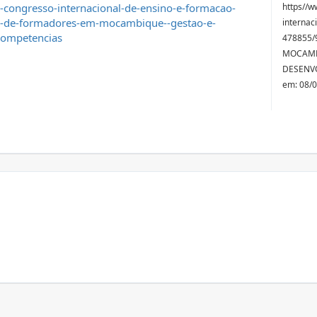
i-congresso-internacional-de-ensino-e-formacao-
https//w
-de-formadores-em-mocambique--gestao-e-
internac
competencias
478855
MOCAMB
DESENV
em: 08/