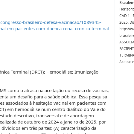
Brasilei
Horizont
CAD 1 - B
-congresso-brasileiro-defesa-vacinacao/1089345-
2025. Di
inal-em-pacientes-com-doenca-renal-cronica-terminal-
https//w
brasilei
ASSOCIA
PACIEN
TERMIN
Acesso 
ônica Terminal (DRCT); Hemodiálise; Imunização.
OMS como o atraso na aceitação ou recusa de vacinas,
nta um desafio para a saúde pública. Essa pesquisa
res associados à hesitação vacinal em pacientes com
T) em hemodiálise num centro dialítico do Vale do
studo descritivo, transversal e de abordagem
 realizada de outubro de 2024 a janeiro de 2025, por
divididos em três partes: (A) caracterização da