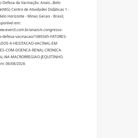
ro Defesa da Vacinação. Anais...Belo
e(MG) Centro de Atividades Didáticas 1 -
elo Horizonte - Minas Gerais - Brasil,
sponível em:
ww.even3.com.br/anais/ii-congresso-
ro-defesa-vacinacao/1089345-FATORES-
DOS-A-HESITACAO-VACINAL-EM-
TES-COM-DOENCA-RENAL-CRONICA-
AL-NA-MACRORREGIAO-JEQUITINHO.
em: 06/08/2026