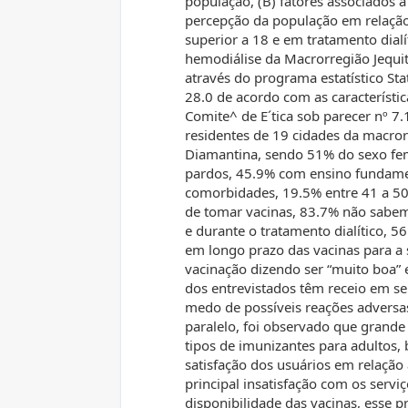
população, (B) fatores associados à 
percepção da população em relação
superior a 18 e em tratamento dial
hemodiálise da Macrorregião Jequiti
através do programa estatístico Stati
28.0 de acordo com as característic
Comite^ de E´tica sob parecer nº 7
residentes de 19 cidades da macro
Diamantina, sendo 51% do sexo fem
pardos, 45.9% com ensino fundame
comorbidades, 19.5% entre 41 a 50
de tomar vacinas, 83.7% não sabem
e durante o tratamento dialítico, 5
em longo prazo das vacinas para a
vacinação dizendo ser “muito boa”
dos entrevistados têm receio em se
medo de possíveis reações adversa
paralelo, foi observado que grande
tipos de imunizantes para adultos,
satisfação dos usuários em relação 
principal insatisfação com os servi
disponibilidade das vacinas, esse