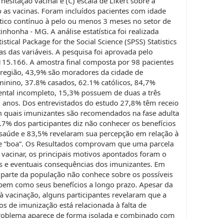
hesitação vacinal e (C) escala de Likert sobre a
 as vacinas. Foram incluídos pacientes com idade
ítico contínuo à pelo ou menos 3 meses no setor de
nhonha - MG. A análise estatística foi realizada
stical Package for the Social Science (SPSS) Statistics
as das variáveis. A pesquisa foi aprovada pelo
.115.166. A amostra final composta por 98 pacientes
rregião, 43,9% são moradores da cidade de
inino, 37.8% casados, 62.1% católicos, 84,7%
ntal incompleto, 15,3% possuem de duas a três
 anos. Dos entrevistados do estudo 27,8% têm receio
 quais imunizantes são recomendados na fase adulta
6.7% dos participantes diz não conhecer os benefícios
 saúde e 83,5% revelaram sua percepção em relação à
 e “boa”. Os Resultados comprovam que uma parcela
 vacinar, os principais motivos apontados foram o
s e eventuais consequências dos imunizantes. Em
 parte da população não conhece sobre os possíveis
 bem como seus benefícios a longo prazo. Apesar da
à vacinação, alguns participantes revelaram que a
ços de imunização está relacionada à falta de
 problema aparece de forma isolada e combinado com