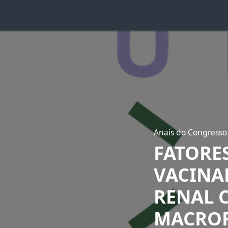
Anais do Congresso 
FATORE
VACINA
RENAL 
MACROR