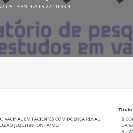
6/2025
- ISBN: 978-65-272-1633-9
Título
ÃO VACINAL EM PACIENTES COM DOENÇA RENAL
II C
EGIÃO JEQUITINHONHA/MG
DA V
ALTA