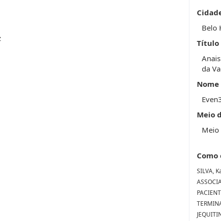
Cidad
Belo 
z
Título
Anais
da Va
Nome 
Even
Meio 
Meio 
Como 
SILVA, Ka
ASSOCIA
PACIEN
TERMIN
JEQUITI