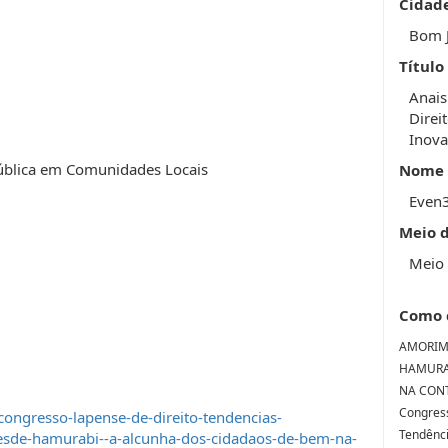
Cidad
Bom J
Título
Anais
Direi
Inova
Pública em Comunidades Locais
Nome 
Even
Meio 
Meio 
Como 
AMORIM,
HAMURA
NA CONT
Congress
congresso-lapense-de-direito-tendencias-
Tendênci
esde-hamurabi--a-alcunha-dos-cidadaos-de-bem-na-