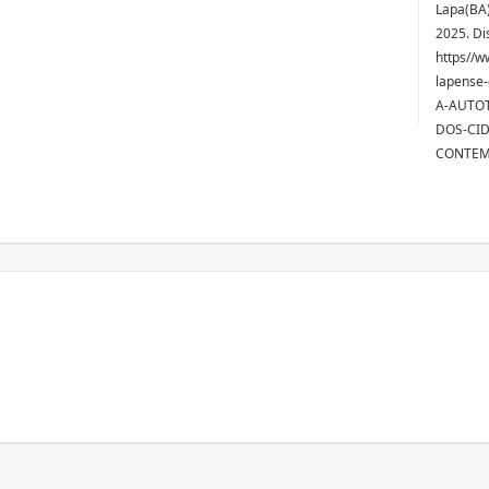
Lapa(BA)
2025. Di
https//w
lapense-
A-AUTO
DOS-CI
CONTEMP