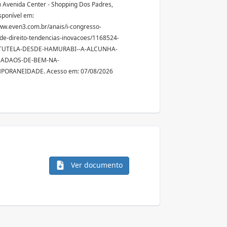
 Avenida Center - Shopping Dos Padres,
sponível em:
ww.even3.com.br/anais/i-congresso-
de-direito-tendencias-inovacoes/1168524-
TUTELA-DESDE-HAMURABI--A-ALCUNHA-
DADAOS-DE-BEM-NA-
ORANEIDADE. Acesso em: 07/08/2026
Ver documento