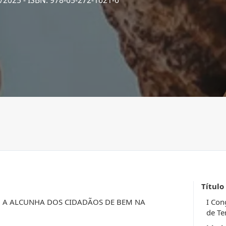
7/2025
- ISBN: 978-65-272-1621-6
Título
 A ALCUNHA DOS CIDADÃOS DE BEM NA
I Con
de Te