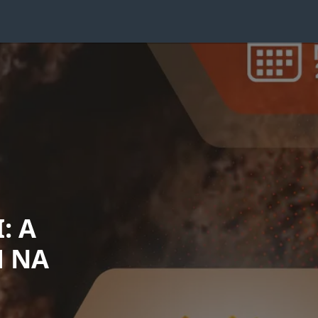
: A
M NA