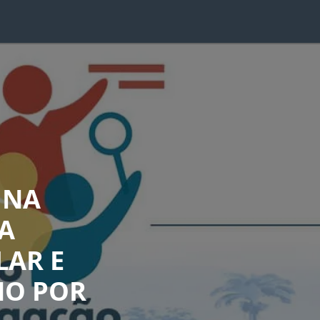
 NA
A
LAR E
NO POR