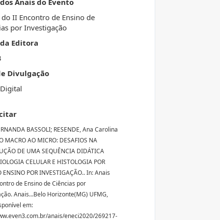
 dos Anais do Evento
 do II Encontro de Ensino de
ias por Investigação
da Editora
3
de Divulgação
Digital
citar
ERNANDA BASSOLI; RESENDE, Ana Carolina
DO MACRO AO MICRO: DESAFIOS NA
UÇÃO DE UMA SEQUÊNCIA DIDÁTICA
IOLOGIA CELULAR E HISTOLOGIA POR
 ENSINO POR INVESTIGAÇÃO.. In: Anais
contro de Ensino de Ciências por
ação. Anais...Belo Horizonte(MG) UFMG,
sponível em:
ww.even3.com.br/anais/eneci2020/269217-