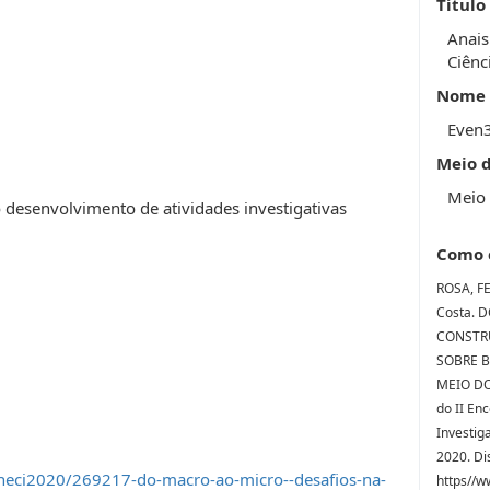
Título
Anais
Ciênc
Nome 
Even
Meio 
Meio 
 o desenvolvimento de atividades investigativas
Como 
ROSA, F
Costa. 
CONSTR
SOBRE B
MEIO DO
do II En
Investig
2020. Di
neci2020/269217-do-macro-ao-micro--desafios-na-
https//w