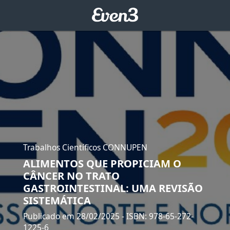
Trabalhos Científicos CONNUPEN
ALIMENTOS QUE PROPICIAM O
CÂNCER NO TRATO
GASTROINTESTINAL: UMA REVISÃO
SISTEMÁTICA
Publicado em 28/02/2025
- ISBN: 978-65-272-
1225-6