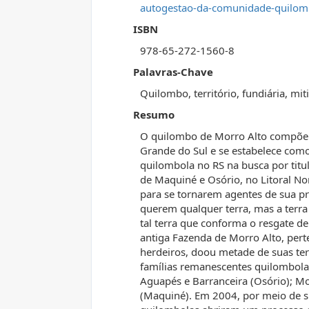
autogestao-da-comunidade-quilomb
ISBN
978-65-272-1560-8
Palavras-Chave
Quilombo, território, fundiária, mi
Resumo
O quilombo de Morro Alto compõe o
Grande do Sul e se estabelece como 
quilombola no RS na busca por titul
de Maquiné e Osório, no Litoral N
para se tornarem agentes de sua pró
querem qualquer terra, mas a terra
tal terra que conforma o resgate de
antiga Fazenda de Morro Alto, pert
herdeiros, doou metade de suas ter
famílias remanescentes quilombola
Aguapés e Barranceira (Osório); Mor
(Maquiné). Em 2004, por meio de s