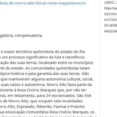
ola-de-morro-alto-litoral-norte-maquineosorio
UNESC, 2
https//
GESTAO-
AUTOGE
DE-MORR
MAQUINE
tigatória, compensatória.
 maior território quilombola do estado do Rio
um processo significativo da luta e resistência
ação das suas terras, localizado entre os municípios
orte do estado. As comunidades quilombolas lutam
pria história e pela garantia das suas terras. Não
 que mantiveram alguma autonomia cultural, social,
 suas raízes e autoestima. Morro Alto fazia parte da
encente à Rosa Osório Marques que, por não ter
ras, em testamento, para 24 escravizados. São 456
s de Morro Alto, que ocupam sete localidades:
ro Alto, Espraiado, Ribeirão, Faxinal e Prainha
ua Associação Comunitária Rosa Osório Marques, os