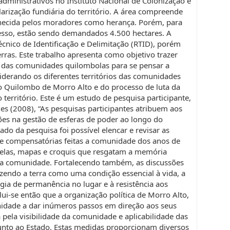
ministrativos no Instituto Nacional de Colonização e
arização fundiária do território. A área compreende
nhecida pelos moradores como herança. Porém, para
cesso, estão sendo demandados 4.500 hectares. A
écnico de Identificação e Delimitação (RTID), porém
erras. Este trabalho apresenta como objetivo trazer
l das comunidades quilombolas para se pensar a
siderando os diferentes territórios das comunidades
 do Quilombo de Morro Alto e do processo de luta da
território. Este é um estudo de pesquisa participante,
s (2008), “As pesquisas participantes atribuem aos
ões na gestão de esferas de poder ao longo do
do da pesquisa foi possível elencar e revisar as
 e compensatórias feitas a comunidade dos anos de
abelas, mapas e croquis que resgatam a memória
da comunidade. Fortalecendo também, as discussões
azendo a terra como uma condição essencial à vida, a
gia de permanência no lugar e à resistência aos
lui-se então que a organização política de Morro Alto,
nidade a dar inúmeros passos em direção aos seus
 pela visibilidade da comunidade e aplicabilidade das
unto ao Estado. Estas medidas proporcionam diversos