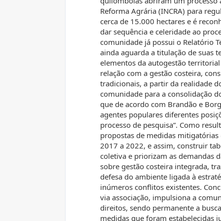
quilombolas abriram um processo ad
Reforma Agrária (INCRA) para regul
cerca de 15.000 hectares e é reco
dar sequência e celeridade ao pro
comunidade já possui o Relatório T
ainda aguarda a titulação de suas t
elementos da autogestão territoria
relação com a gestão costeira, con
tradicionais, a partir da realidade
comunidade para a consolidação do 
que de acordo com Brandão e Borge
agentes populares diferentes posiç
processo de pesquisa”. Como resulta
propostas de medidas mitigatórias
2017 a 2022, e assim, construir t
coletiva e priorizam as demandas 
sobre gestão costeira integrada, tr
defesa do ambiente ligada à estraté
inúmeros conflitos existentes. Conc
via associação, impulsiona a comu
direitos, sendo permanente a busca
medidas que foram estabelecidas j