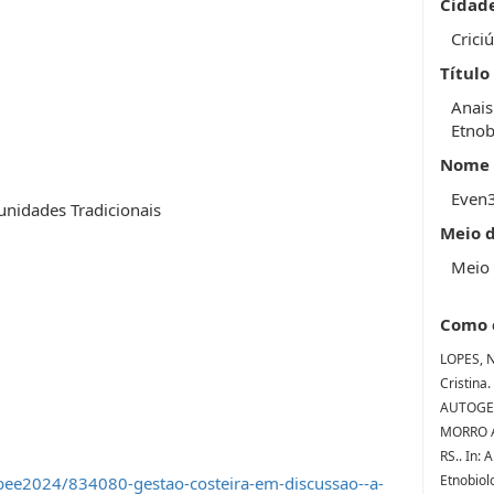
Cidad
Crici
Título
Anais
Etnob
Nome 
Even
unidades Tradicionais
Meio 
Meio 
Como 
LOPES, N
Cristin
AUTOGE
MORRO A
RS.. In:
Etnobiol
bee2024/834080-gestao-costeira-em-discussao--a-