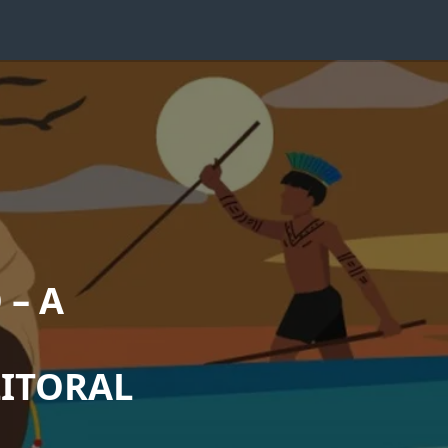
 – A
LITORAL