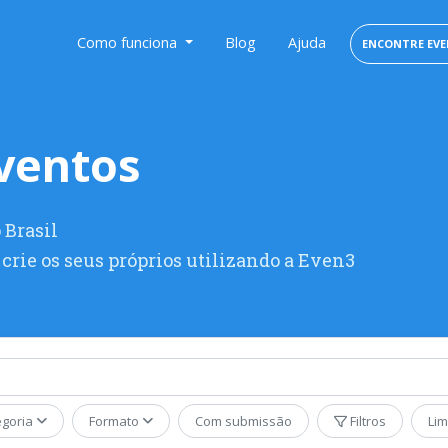
Como funciona
Blog
Ajuda
ENCONTRE EV
ventos
 Brasil
crie os seus próprios utilizando a Even3
egoria
Formato
Com submissão
Filtros
Li