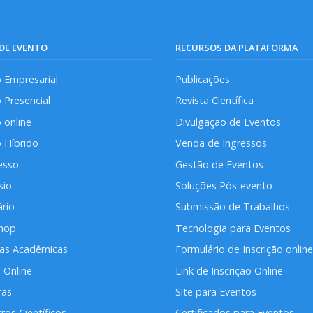
 DE EVENTO
RECURSOS DA PLATAFORMA
 Empresarial
Publicações
 Presencial
Revista Científica
 online
Divulgação de Eventos
 Híbrido
Venda de Ingressos
esso
Gestão de Eventos
sio
Soluções Pós-evento
rio
Submissão de Trabalhos
hop
Tecnologia para Eventos
das Acadêmicas
Formulário de Inscrição online
 Online
Link de Inscrição Online
ras
Site para Eventos
ros Científicos
Certificados para Eventos