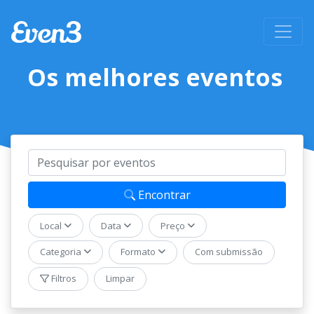
Os melhores eventos
Evento
Encontrar
Local
Data
Preço
Categoria
Formato
Com submissão
Filtros
Limpar