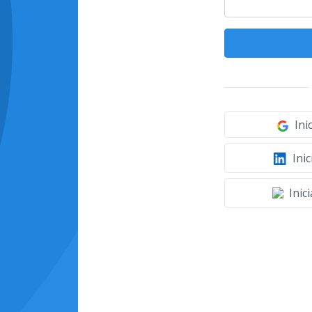
Ini
Inic
Inic