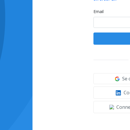
Email
Se 
Con
Connec