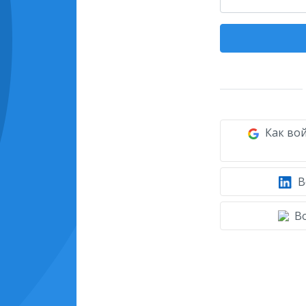
Как вой
В
Во