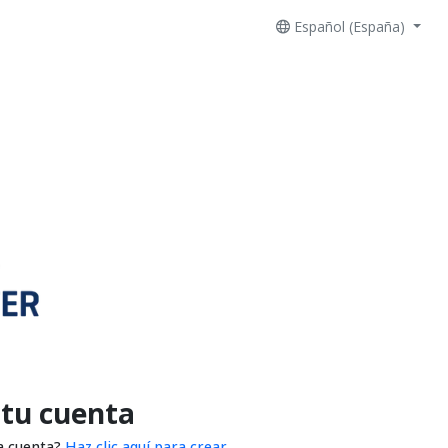
Español (España)
 tu cuenta
a cuenta?
Haz clic aquí para crear