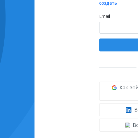
создать
Email
Как вой
В
Во