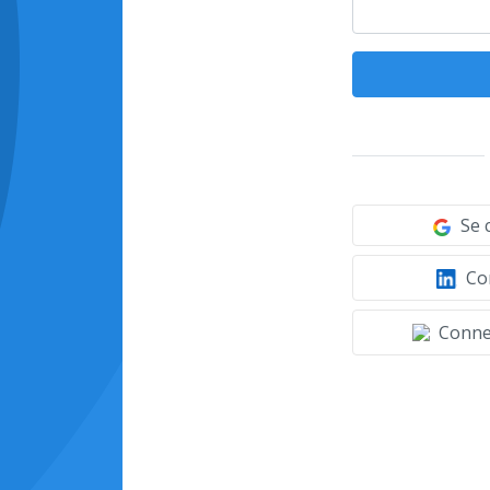
Se 
Con
Connec