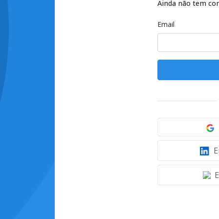
Ainda não tem co
Email
E
E