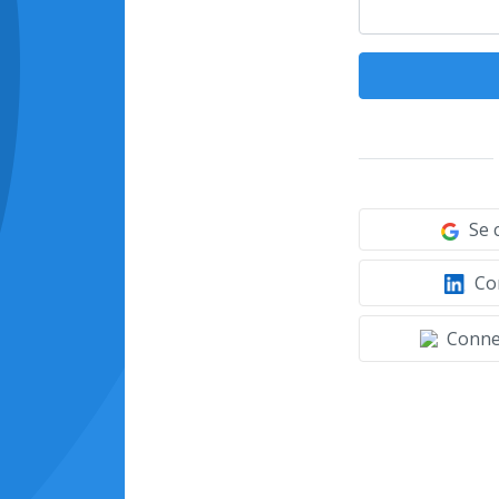
Se 
Con
Connec