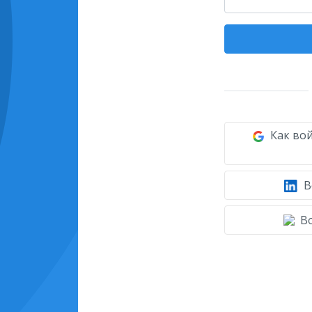
Как вой
В
Во