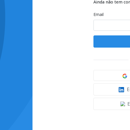
Ainda não tem co
Email
E
E