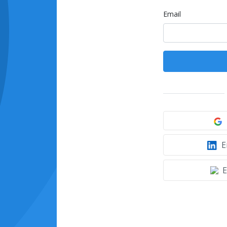
Email
E
E