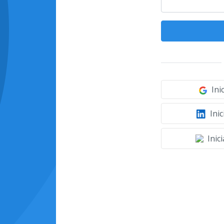
Ini
Inic
Inic