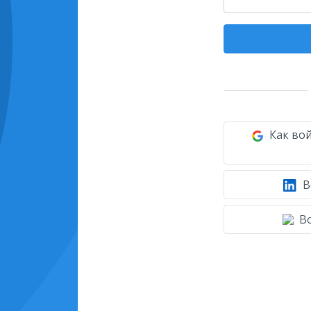
Как вой
В
Во