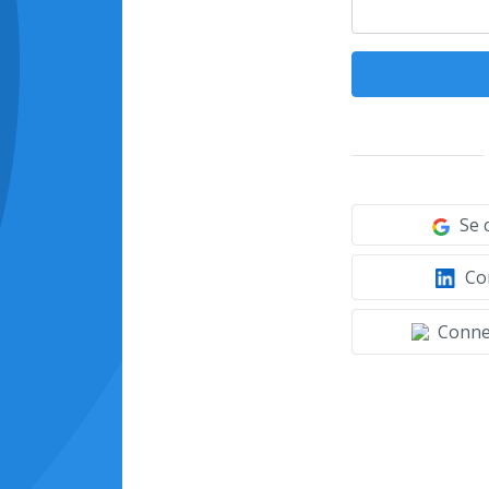
Se 
Con
Connec