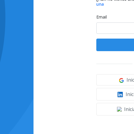
una
Email
Ini
Inic
Inic