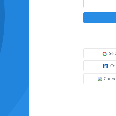
Se 
Con
Connec