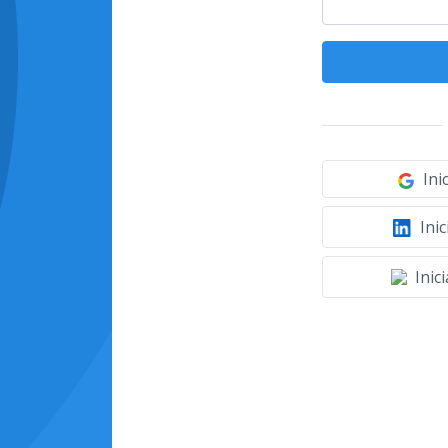
Ini
Inic
Inic