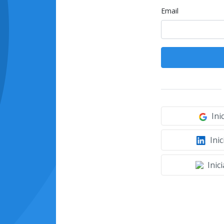
Email
Ini
Inic
Inic